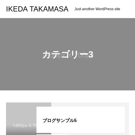
IKEDA TAKAMASA
Just another WordPress site
カテゴリー3
ブログサンプル5