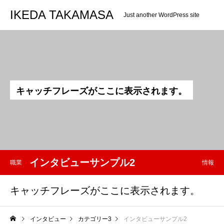
IKEDA TAKAMASA
Just another WordPress site
キ
ャ
ッ
チ
フ
レ
ー
ズ
が
こ
こ
に
表
示
さ
れ
ま
す
。
インタビューサンプル2
職業
情報
キャッチフレーズがここに表示されます。
インタビュー
カテゴリー3
インタビューサンプル2