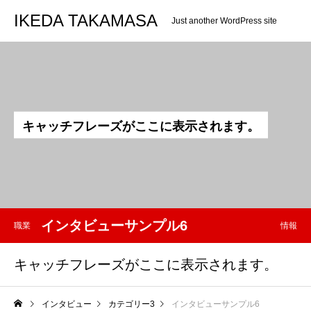
IKEDA TAKAMASA
Just another WordPress site
キ
ャ
ッ
チ
フ
レ
ー
ズ
が
こ
こ
に
表
示
さ
れ
ま
す
。
インタビューサンプル6
職業
情報
キャッチフレーズがここに表示されます。
インタビュー
カテゴリー3
インタビューサンプル6